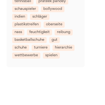
tennisball
prateek pandey
schauspieler
bollywood
indien
schläger
plastikstreifen
oberseite
nass
feuchtigkeit
reibung
basketballschuhe
gut
schuhe
turniere
hierarchie
wettbewerbe
spielen