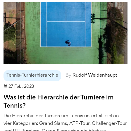
Tennis-Turnierhierarchie
By
Rudolf Weidenhaupt
27 Feb, 2023
Was ist die Hierarchie der Turniere im
Tennis?
Die Hierarchie der Turniere im Tennis unterteilt sich in
vier Kategorien: Grand Slams, ATP-Tour, Challenger-Tour