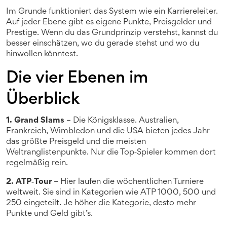
Im Grunde funktioniert das System wie ein Karriereleiter.
Auf jeder Ebene gibt es eigene Punkte, Preisgelder und
Prestige. Wenn du das Grundprinzip verstehst, kannst du
besser einschätzen, wo du gerade stehst und wo du
hinwollen könntest.
Die vier Ebenen im
Überblick
1. Grand Slams
– Die Königsklasse. Australien,
Frankreich, Wimbledon und die USA bieten jedes Jahr
das größte Preisgeld und die meisten
Weltranglistenpunkte. Nur die Top‑Spieler kommen dort
regelmäßig rein.
2. ATP‑Tour
– Hier laufen die wöchentlichen Turniere
weltweit. Sie sind in Kategorien wie ATP 1000, 500 und
250 eingeteilt. Je höher die Kategorie, desto mehr
Punkte und Geld gibt’s.