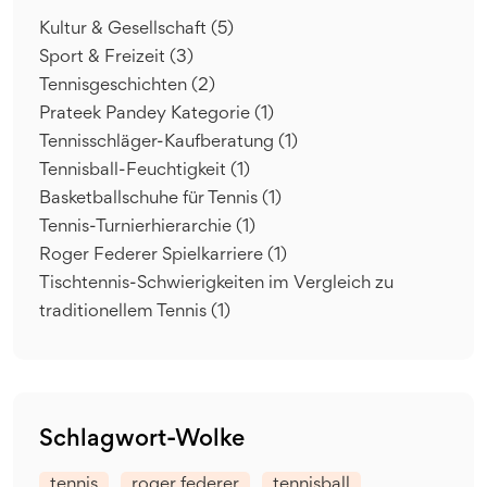
Kultur & Gesellschaft
(5)
Sport & Freizeit
(3)
Tennisgeschichten
(2)
Prateek Pandey Kategorie
(1)
Tennisschläger-Kaufberatung
(1)
Tennisball-Feuchtigkeit
(1)
Basketballschuhe für Tennis
(1)
Tennis-Turnierhierarchie
(1)
Roger Federer Spielkarriere
(1)
Tischtennis-Schwierigkeiten im Vergleich zu
traditionellem Tennis
(1)
Schlagwort-Wolke
tennis
roger federer
tennisball