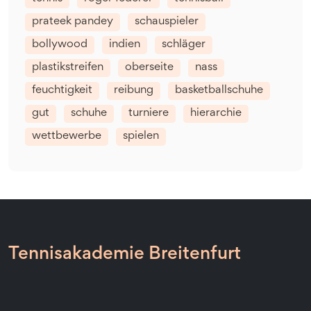
prateek pandey
schauspieler
bollywood
indien
schläger
plastikstreifen
oberseite
nass
feuchtigkeit
reibung
basketballschuhe
gut
schuhe
turniere
hierarchie
wettbewerbe
spielen
Tennisakademie Breitenfurt