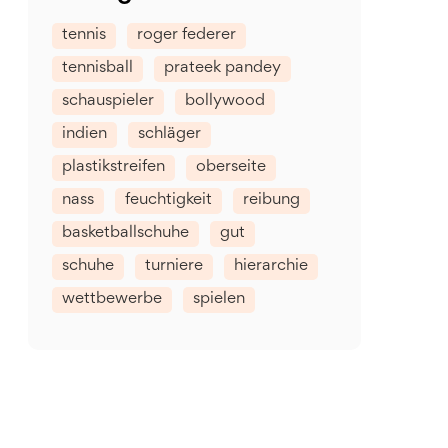
tennis
roger federer
tennisball
prateek pandey
schauspieler
bollywood
indien
schläger
plastikstreifen
oberseite
nass
feuchtigkeit
reibung
basketballschuhe
gut
schuhe
turniere
hierarchie
wettbewerbe
spielen