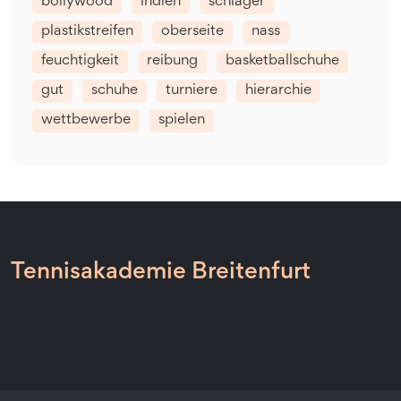
bollywood
indien
schläger
plastikstreifen
oberseite
nass
feuchtigkeit
reibung
basketballschuhe
gut
schuhe
turniere
hierarchie
wettbewerbe
spielen
Tennisakademie Breitenfurt