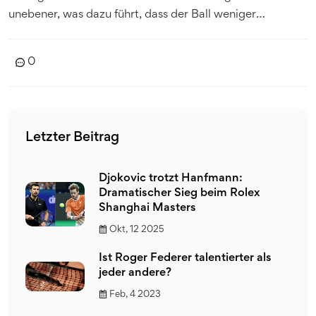
unebener, was dazu führt, dass der Ball weniger
kontrolliert werden kann. Darüber hinaus erhöht die
Feuchtigkeit auch das Gewicht des Balls, was ihn
0
schwerer macht. Im Allgemeinen können nasse Bälle
schwer zu kontrollieren sein und es kann schwierig sein,
ein gutes Spiel zu spielen. Zusammenfassend kann man
sagen: Wenn ein Tennisball nass wird, verliert er an
Letzter Beitrag
Reibung, wird rutschiger und schwerer, und es kann
schwierig sein, ihn zu kontrollieren.
Djokovic trotzt Hanfmann:
Dramatischer Sieg beim Rolex
Shanghai Masters
Okt, 12 2025
Ist Roger Federer talentierter als
jeder andere?
Feb, 4 2023