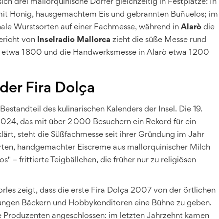
 drei mallorquinische Dörfer gleichzeitig in Festplätze: In
it Honig, hausgemachtem Eis und gebrannten Buñuelos; im
nale Wurstsorten auf einer Fachmesse, während in
Alarò
die
ericht von
Inselradio Mallorca
zieht die süße Messe rund
n etwa 1 800 und die Handwerksmesse in Alarò etwa 1 200
der Fira Dolça
 Bestandteil des kulinarischen Kalenders der Insel. Die 19.
2024, das mit über 2 000 Besuchern ein Rekord für ein
lärt, steht die Süßfachmesse seit ihrer Gründung im Jahr
rten, handgemachter Eiscreme aus mallorquinischer Milch
 – frittierte Teigbällchen, die früher nur zu religiösen
orles zeigt, dass die erste Fira Dolça 2007 von der örtlichen
jungen Bäckern und Hobbykonditoren eine Bühne zu geben.
e Produzenten angeschlossen: im letzten Jahrzehnt kamen