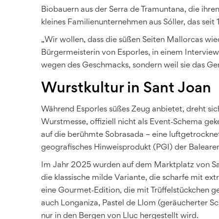
Biobauern aus der Serra de Tramuntana, die ihre
kleines Familienunternehmen aus Sóller, das seit 
„Wir wollen, dass die süßen Seiten Mallorcas wie
Bürgermeisterin von Esporles, in einem Intervie
wegen des Geschmacks, sondern weil sie das Gem
Wurstkultur in Sant Joan
Während Esporles süßes Zeug anbietet, dreht sich
Wurstmesse, offiziell nicht als Event‑Schema geke
auf die berühmte Sobrasada – eine luftgetrocknet
geografisches Hinweisprodukt (PGI) der Balearen 
Im Jahr 2025 wurden auf dem Marktplatz von San
die klassische milde Variante, die scharfe mit ext
eine Gourmet‑Edition, die mit Trüffelstückchen g
auch Longaniza, Pastel de Llom (geräucherter Sc
nur in den Bergen von Lluc hergestellt wird.