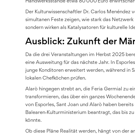
Handwerksstände etwa 80 000 Euro erwirtschaft
Der Kulturwissenschaftler Dr. Carlos Menéndez v
simultanen Feste zeigen, wie stark das Netzwerk lo
sondern wirken als Katalysatoren für kulturelle Ide
Ausblick: Zukunft der Mär
Da die drei Veranstaltungen im Herbst 2025 bere
eine Ausweitung für das nächste Jahr. In Esporle
junge Konditoren erweitert werden, während in S
lokalen Chefköchen prüfen.
Alarò hingegen strebt an, die Feria Germial zu 
transformieren, das über ein ganzes Wochenende l
von Esporles, Sant Joan und Alarò haben berei
Balearen‑Kulturministerium beantragt, das bis zu
könnte.
Ob diese Pläne Realität werden, hängt von der a