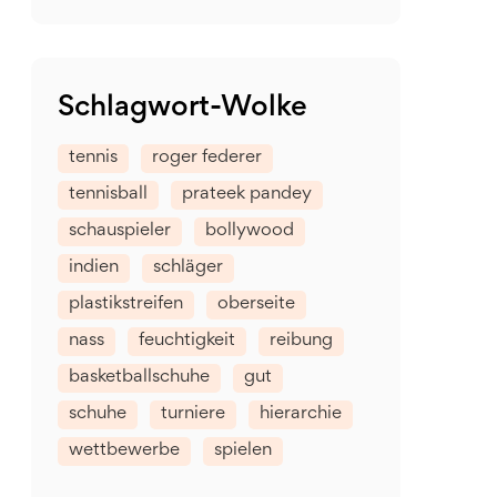
Schlagwort-Wolke
tennis
roger federer
tennisball
prateek pandey
schauspieler
bollywood
indien
schläger
plastikstreifen
oberseite
nass
feuchtigkeit
reibung
basketballschuhe
gut
schuhe
turniere
hierarchie
wettbewerbe
spielen