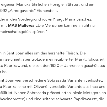
n eigenen Manuka‑ähnlichen Honig einführten, und ein
1992 „Almogaverde“ Eis herstellt.
der in den Vordergrund rücken“, sagt Maria Sánchez,
w mit
MAS Mallorca
. „Die Menschen kommen nicht nur
einschaftsgefühl spüren.“
 in Sant Joan alles um das herzhafte Fleisch. Die
nnzeichnet, aber trotzdem ein etablierter Markt, fokussiert
e Paprikawurst, die seit den 1920er‑Jahren ein geschütztes
ist.
t Joan vier verschiedene Sobrasada‑Varianten verkostet:
ra Paprika, eine mit Olivenöl veredelte Variante aus Inca und
efüllt ist. Neben Sobrasada präsentierten lokale Metzgereien
hweinebraten) und eine seltene schwarze Paprikawurst, die