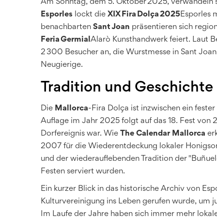
Am Sonntag, dem 5. Oktober 2025, verwandeln sich
Esporles
lockt die
XIX Fira Dolça 2025
Esporles
m
benachbarten
Sant Joan
präsentieren sich regio
Feria Germial
Alarò
Kunsthandwerk feiert. Laut B
2 300 Besucher an, die Wurstmesse in Sant Joa
Neugierige.
Tradition und Geschichte 
Die
Mallorca
-Fira Dolça ist inzwischen ein fester
Auflage im Jahr 2025 folgt auf das 18. Fest von 
Dorfereignis war. Wie
The Calendar Mallorca
erk
2007 für die Wiederentdeckung lokaler Honigso
und der wiederauflebenden Tradition der "Buñuelos"
Festen serviert wurden.
Ein kurzer Blick in das historische Archiv von Esp
Kulturvereinigung ins Leben gerufen wurde, um 
Im Laufe der Jahre haben sich immer mehr lokal