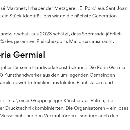
José Martínez, Inhaber der Metzgerei „El Porc“ aus Sant Joan.
t ein Stück Identität, das wir an die nächste Generation
 Landwirtschaft aus 2023 schätzt, dass Sobrasada jährlich
 % des gesamten Fleischexports Mallorcas ausmacht.
ria Germial
eit jeher für seine Handwerkskunst bekannt. Die Feria Germial
er 80 Kunsthandwerker aus den umliegenden Gemeinden
ik, gewebte Textilien aus lokalen Flachs­fasern und
 i Tinta“, einer Gruppe junger Künstler aus Palma, die
er Drucktechnik kombinierten. Die Organisatoren – ein loses
Messe nicht nur den Verkauf fördere, sondern auch den